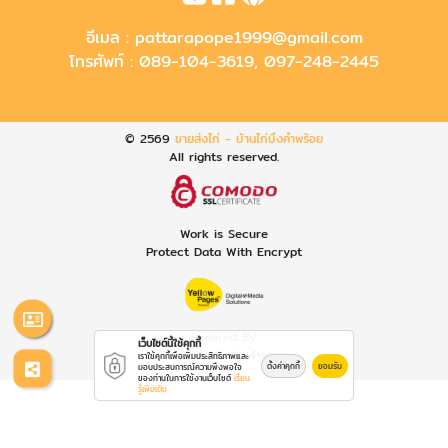
อีเมล :
pattarapope1999@gmail.com
โทรศัพท์ :
089-104-3619
,
097-248-2445
© 2569
ขายส่งไก่ - บ้านไก่บึงคำพร้อย
All rights reserved.
Work is Secure
Protect Data With Encrypt
Powered By
เว็บไซต์นี้ใช้คุกกี้
Thailand YellowPages
เราใช้คุกกี้เพื่อเพิ่มประสิทธิภาพและ
ตั้งค่าคุกกี้
ยอมรับ
มอบประสบการณ์ความพึงพอใจ
ของท่านในการใช้งานเว็บไซต์
เรียน
รู้เพิ่มเติม