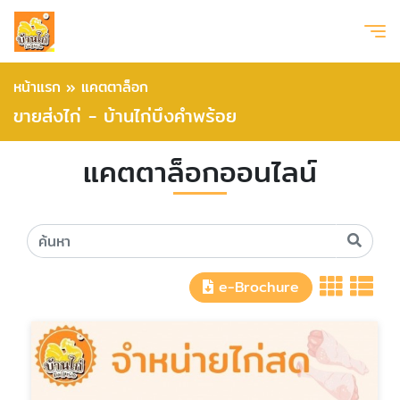
หน้าแรก
»
แคตตาล็อก
ขายส่งไก่ - บ้านไก่บึงคำพร้อย
แคตตาล็อกออนไลน์
e-Brochure