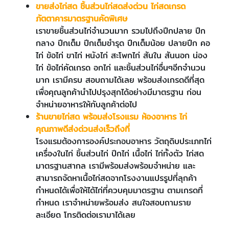
ขายส่งไก่สด ชิ้นส่วนไก่สดส่งด่วน ไก่สดเกรด
ภัตตาคารมาตรฐานคัดพิเศษ
เราขายชิ้นส่วนไก่จำนวนมาก รวมไปถึงปีกปลาย ปีก
กลาง ปีกเต็ม ปีกเต็มชำรุด ปีกเต็มน้อย ปลายปีก คอ
ไก่ ข้อไก่ ขาไก่ หนังไก่ สะโพกไก่ สันใน สันนอก น่อง
ไก่ ข้อไก่คัดเกรด อกไก่ และชิ้นส่วนไก่อื่นๆอีกจำนวน
มาก เรามีครบ สอบถามได้เลย พร้อมส่งเกรดดีที่สุด
เพื่อคุณลูกค้านำไปปรุงสุกได้อย่างมีมาตรฐาน ก่อน
จำหน่ายอาหารให้กับลูกค้าต่อไป
ร้านขายไก่สด พร้อมส่งโรงแรม ห้องอาหาร ไก่
คุณภาพดีส่งด่วนส่งเร็วถึงที่
โรงแรมต้องการองค์ประกอบอาหาร วัตถุดิบประเภทไก่
เครื่องในไก่ ชิ้นส่วนไก่ ปีกไก่ เนื้อไก่ ไก่ทั้งตัว ไก่สด
มาตรฐานสากล เรามีพร้อมส่งพร้อมจำหน่าย และ
สามารถจัดหาเนื้อไก่สดจากโรงงานแปรรูปที่ลุกค้า
กำหนดได้เพื่อให้ได้ไก่ที่ควบคุมมาตรฐาน ตามเกรดที่
กำหนด เราจำหน่ายพร้อมส่ง สนใจสอบถามราย
ละเอียด โทรติดต่อเรามาได้เลย