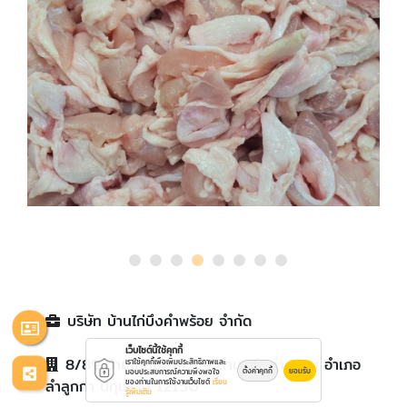
บริษัท บ้านไก่บึงคำพร้อย จำกัด
เว็บไซต์นี้ใช้คุกกี้
8/89 บ้านไก่บึงคำพร้อย ตำบลบึงคำพร้อย อำเภอ
เราใช้คุกกี้เพื่อเพิ่มประสิทธิภาพและ
ตั้งค่าคุกกี้
ยอมรับ
มอบประสบการณ์ความพึงพอใจ
ลำลูกกา ปทุมธานี 12150
ของท่านในการใช้งานเว็บไซต์
เรียน
รู้เพิ่มเติม